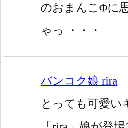
のおまんこΦに
ゃっ ・・・
バンコク娘 rira
とっても可愛い
「rira」娘が