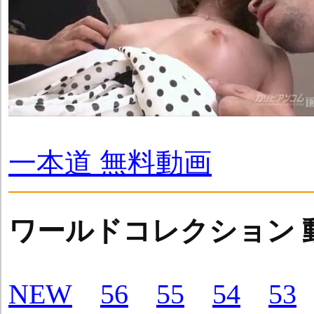
一本道 無料動画
ワールドコレクション 
NEW
56
55
54
53