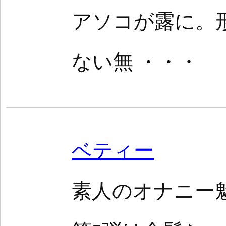
アソコが露に。
ない無 ・・・
ベティー
素人のオナニー