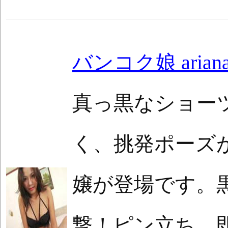
バンコク娘 arian
真っ黒なショー
く、挑発ポーズが悩
嬢が登場です。
撃！ピン立ち、