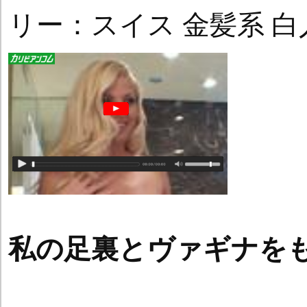
リー：スイス 金髪系 白
私の足裏とヴァギナを