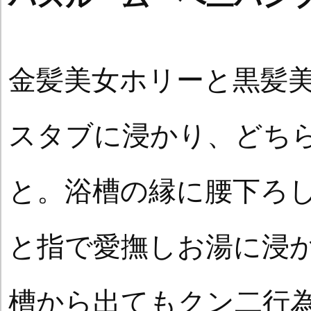
金髪美女ホリーと黒髪
スタブに浸かり、どち
と。浴槽の縁に腰下ろ
と指で愛撫しお湯に浸
槽から出てもクン二行