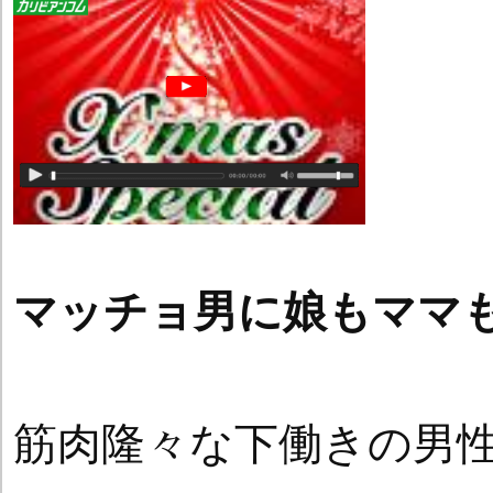
マッチョ男に娘もママ
筋肉隆々な下働きの男