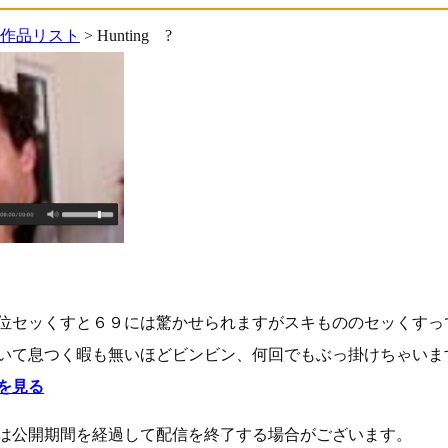
画作品リスト
> Hunting ?
位セッくすと６９には驚かせられますがスキもののセッくすっ
いて息つく暇も無いほどビンビン、何回でもぶっ掛けちゃいま
を見る
は公開期間を経過して配信を終了する場合がございます。