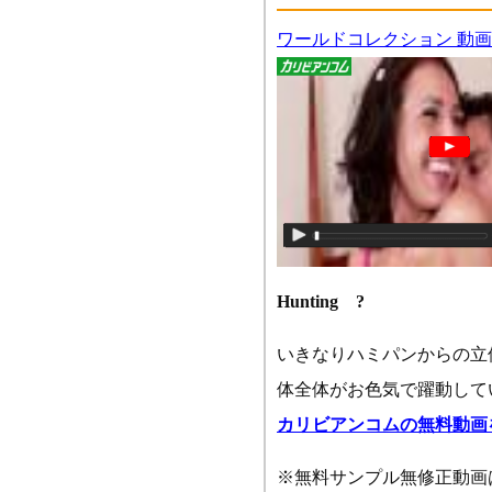
ワールドコレクション 動
Hunting ?
いきなりハミパンからの立
体全体がお色気で躍動して
カリビアンコムの無料動画
※無料サンプル無修正動画