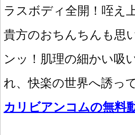
ラスボディ全開！咥え
貴方のおちんちんも思
ンッ！肌理の細かい吸
れ、快楽の世界へ誘っ
カリビアンコムの無料